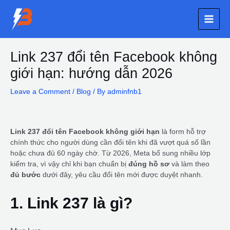
Skip
Main
to
content
Men
Post
Link 237 đổi tên Facebook không
navigation
giới hạn: hướng dẫn 2026
Leave a Comment
/
Blog
/ By
adminfnb1
Link 237 đổi tên Facebook không giới hạn
là form hỗ trợ
chính thức cho người dùng cần đổi tên khi đã vượt quá số lần
hoặc chưa đủ 60 ngày chờ. Từ 2026, Meta bổ sung nhiều lớp
kiểm tra, vì vậy chỉ khi bạn chuẩn bị
đúng hồ sơ
và làm theo
đủ bước
dưới đây, yêu cầu đổi tên mới được duyệt nhanh.
1. Link 237 là gì?