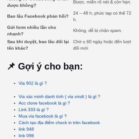
Được, miễn rõ nét & còn hạn.
được không?
24 – 48 h; phức tạp có thể 72
Bao lâu Facebook phản hồi?
h.
Gửi form nhiều lần cho
Không, dễ bị chặn spam.
nhanh?
Sau khi duyệt, bao lâu đổi lại
Chờ ≥ 60 ngày hoặc đến lượt
tên khác?
đổi mới.
📌 Gợi ý cho bạn:
Via 902 là gì ?
Via xác minh danh tính ( via xmdt ) là gì
?
Acc clone facebook là gì ?
Link 333 là gì ?
Mua via facebook là gì ?
Cách tạo địa điểm check in trên facebook
link 948
link 098