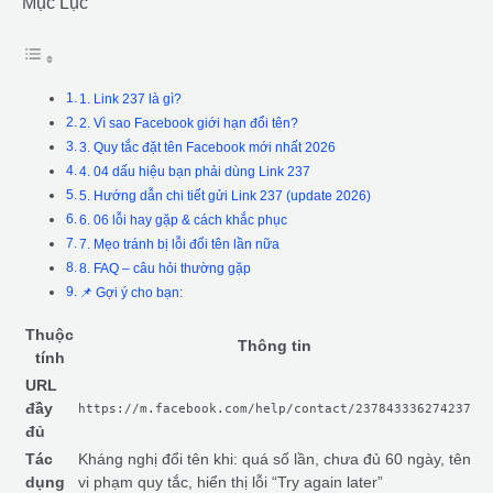
Mục Lục
1. Link 237 là gì?
2. Vì sao Facebook giới hạn đổi tên?
3. Quy tắc đặt tên Facebook mới nhất 2026
4. 04 dấu hiệu bạn phải dùng Link 237
5. Hướng dẫn chi tiết gửi Link 237 (update 2026)
6. 06 lỗi hay gặp & cách khắc phục
7. Mẹo tránh bị lỗi đổi tên lần nữa
8. FAQ – câu hỏi thường gặp
📌 Gợi ý cho bạn:
Thuộc
Thông tin
tính
URL
đầy
https://m.facebook.com/help/contact/237843336274237
đủ
Tác
Kháng nghị đổi tên khi: quá số lần, chưa đủ 60 ngày, tên
dụng
vi phạm quy tắc, hiển thị lỗi “Try again later”