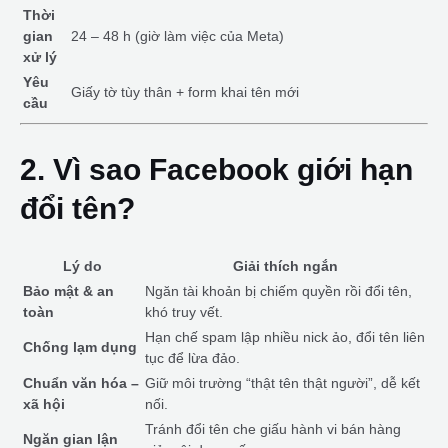
Thời
gian
24 – 48 h (giờ làm việc của Meta)
xử lý
Yêu
Giấy tờ tùy thân + form khai tên mới
cầu
2. Vì sao Facebook giới hạn
đổi tên?
Lý do
Giải thích ngắn
Bảo mật & an
Ngăn tài khoản bị chiếm quyền rồi đổi tên,
toàn
khó truy vết.
Hạn chế spam lập nhiều nick ảo, đổi tên liên
Chống lạm dụng
tục để lừa đảo.
Chuẩn văn hóa –
Giữ môi trường “thật tên thật người”, dễ kết
xã hội
nối.
Tránh đổi tên che giấu hành vi bán hàng
Ngăn gian lận