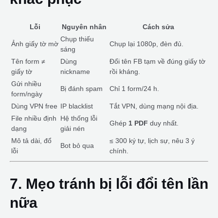
Lỗi
Nguyên nhân
Cách sửa
Chụp thiếu
Ảnh giấy tờ mờ
Chụp lại 1080p, đèn đủ.
sáng
Tên form ≠
Dùng
Đổi tên FB tạm về đúng giấy tờ
giấy tờ
nickname
rồi kháng.
Gửi nhiều
Bị đánh spam
Chỉ 1 form/24 h.
form/ngày
Dùng VPN free
IP blacklist
Tắt VPN, dùng mạng nội địa.
File nhiều định
Hệ thống lỗi
Ghép
1 PDF
duy nhất.
dạng
giải nén
Mô tả dài, đổ
≤ 300 ký tự, lịch sự, nêu 3 ý
Bot bỏ qua
lỗi
chính.
7. Mẹo tránh bị lỗi đổi tên lần
nữa