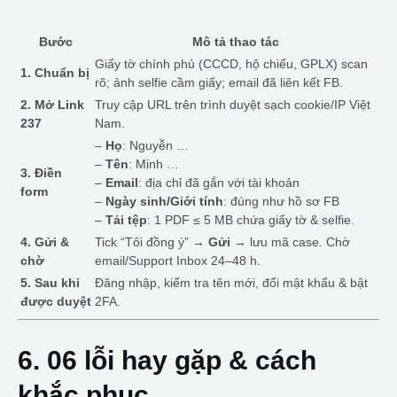
Bước
Mô tả thao tác
Giấy tờ chính phủ (CCCD, hộ chiếu, GPLX) scan
1. Chuẩn bị
rõ; ảnh selfie cầm giấy; email đã liên kết FB.
2. Mở Link
Truy cập URL trên trình duyệt sạch cookie/IP Việt
237
Nam.
–
Họ
: Nguyễn …
–
Tên
: Minh …
3. Điền
–
Email
: địa chỉ đã gắn với tài khoản
form
–
Ngày sinh/Giới tính
: đúng như hồ sơ FB
–
Tải tệp
: 1 PDF ≤ 5 MB chứa giấy tờ & selfie.
4. Gửi &
Tick “Tôi đồng ý” →
Gửi
→ lưu mã case. Chờ
chờ
email/Support Inbox 24–48 h.
5. Sau khi
Đăng nhập, kiểm tra tên mới, đổi mật khẩu & bật
được duyệt
2FA.
6. 06 lỗi hay gặp & cách
khắc phục