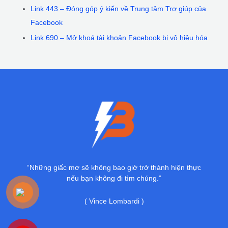
Link 443 – Đóng góp ý kiến về Trung tâm Trợ giúp của
Facebook
Link 690 – Mở khoá tài khoản Facebook bị vô hiệu hóa
“Những giấc mơ sẽ không bao giờ trở thành hiện thực
nếu bạn không đi tìm chúng.”
( Vince Lombardi )